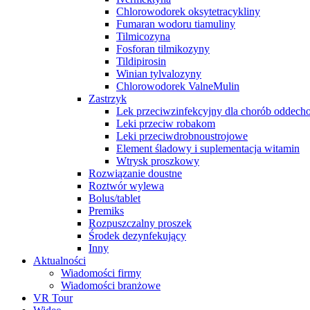
Chlorowodorek oksytetracykliny
Fumaran wodoru tiamuliny
Tilmicozyna
Fosforan tilmikozyny
Tildipirosin
Winian tylvalozyny
Chlorowodorek ValneMulin
Zastrzyk
Lek przeciwzinfekcyjny dla chorób oddec
Leki przeciw robakom
Leki przeciwdrobnoustrojowe
Element śladowy i suplementacja witamin
Wtrysk proszkowy
Rozwiązanie doustne
Roztwór wylewa
Bolus/tablet
Premiks
Rozpuszczalny proszek
Środek dezynfekujący
Inny
Aktualności
Wiadomości firmy
Wiadomości branżowe
VR Tour