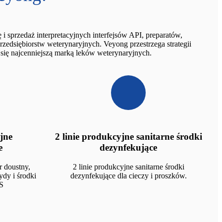
i sprzedaż interpretacyjnych interfejsów API, preparatów,
edsiębiorstw weterynaryjnych. Veyong przestrzega strategii
ać się najcenniejszą marką leków weterynaryjnych.
jne
2 linie produkcyjne sanitarne środki
e
dezynfekujące
r doustny,
2 linie produkcyjne sanitarne środki
ydy i środki
dezynfekujące dla cieczy i proszków.
S