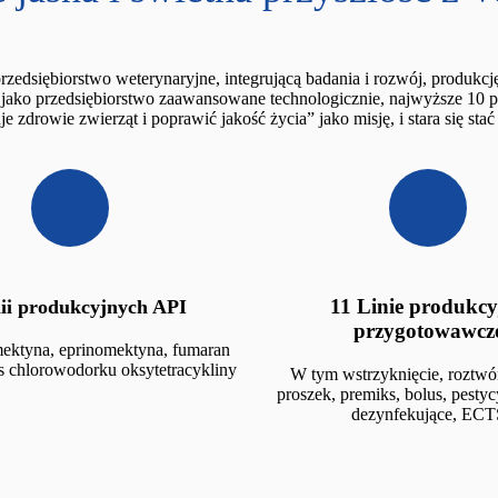
zedsiębiorstwo weterynaryjne, integrującą badania i rozwój, produkcję 
ko przedsiębiorstwo zaawansowane technologicznie, najwyższe 10 prz
e zdrowie zwierząt i poprawić jakość życia” jako misję, i stara się st
11 Linie produkcy
nii produkcyjnych API
przygotowawcz
ektyna, eprinomektyna, fumaran
ts chlorowodorku oksytetracykliny
W tym wstrzyknięcie, roztwó
proszek, premiks, bolus, pestyc
dezynfekujące, ECT