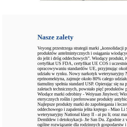
Nasze zalety
Veyong przestrzega strategii marki „konsolidacji 
produktów antelmintycznych i osiągania wiodąc
do jelit i dróg oddechowych”. Wiodący produkt, i
certyfikat US FDA, certyfikat UE COS i uczestni
opracowywaniu standardów UE, przyjmując okoł
udziału w rynku. Nowy narkotyk weterynaryjny Na
eprinomektyna, zajmuje około 80% całego udział
tiamuliny spełnia standard USP. Opierając się na 
zaletach technicznych, powstało pięć produktów
Wiodące marki odrobiny - Weiyuan Jinyiwei; Wi
eterycznych roślin i preferowane produkty antybio
Najlepsze produkty marki do zapobiegania i lecz
oddechowego i zapalenia jelita krętego - Miao L
weterynaryjny National klasy II - ai pu li; oraz 
Demildew i detoksykacji- Jie San Du. Zgodnie z 
ogólne rozwiązanie dla rodzinnych gospodarstw 