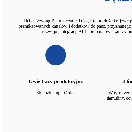
Hebei Veyong Pharmaceutical Co., Ltd. to duże krajowe pr
premiksowanych kanałów i dodatków do pasz, przyznanego ja
rozwoju „integracji API i preparatów”, „utrzymuj
Dwie bazy produkcyjne
13 li
Shijiazhuang i Ordos
W tym iverm
tiamuliny, ec