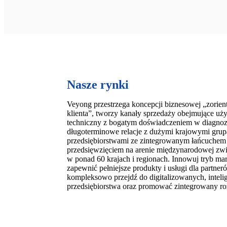
Nasze rynki
Veyong przestrzega koncepcji biznesowej „zorien
klienta”, tworzy kanały sprzedaży obejmujące u
techniczny z bogatym doświadczeniem w diagnozie
długoterminowe relacje z dużymi krajowymi gru
przedsiębiorstwami ze zintegrowanym łańcuche
przedsięwzięciem na arenie międzynarodowej zwi
w ponad 60 krajach i regionach. Innowuj tryb ma
zapewnić pełniejsze produkty i usługi dla partn
kompleksowo przejdź do digitalizowanych, intelig
przedsiębiorstwa oraz promować zintegrowany ro