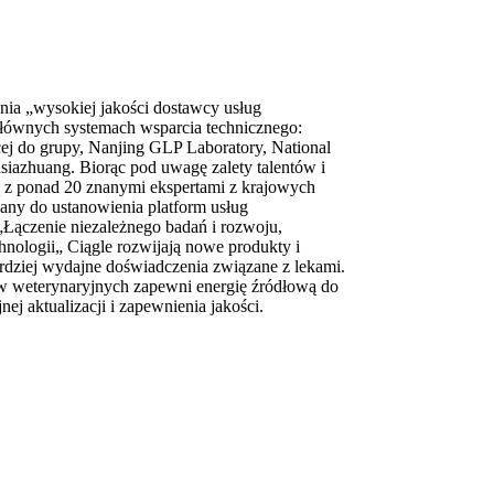
nia „wysokiej jakości dostawcy usług
 głównych systemach wsparcia technicznego:
ącej do grupy, Nanjing GLP Laboratory, National
siazhuang. Biorąc pod uwagę zalety talentów i
 z ponad 20 znanymi ekspertami z krajowych
ny do ustanowienia platform usług
„Łączenie niezależnego badań i rozwoju,
ologii„ Ciągle rozwijają nowe produkty i
ardziej wydajne doświadczenia związane z lekami.
w weterynaryjnych zapewni energię źródłową do
nej aktualizacji i zapewnienia jakości.