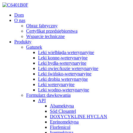
Dom
O nas
Obraz fabryczny
Certyfikat przedsiębiorstwa
Wsparcie techniczne
Produkty
Gatunek
Leki wielbłąda-weterynaryjne
Leki konne-weterynaryjne
Leki bydła-weterynaryjne
Leki owiec/kozie weterynaryjne
Leki świńsko-weterynaryjne
Leki drobiu weterynaryjne
Leki weterynaryjne
Leki wodno-weterynaryjne
Formularz dawkowania
API
Abamektyna
Sód Closantel
DOXYCYKLINE HYCLAN
Eprinomektyna
Florfenicol
Ivermektyna