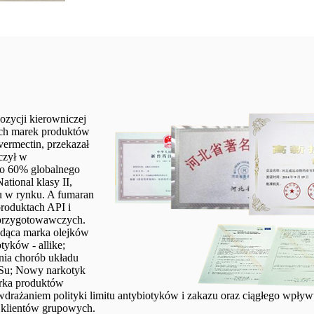
pozycji kierowniczej
ych marek produktów
vermectin, przekazał
czył w
o 60% globalnego
tional klasy II,
u w rynku. A fumaran
produktach API i
 przygotowawczych.
odąca marka olejków
tyków - allike;
enia chorób układu
i Su; Nowy narkotyk
marka produktów
wdrażaniem polityki limitu antybiotyków i zakazu oraz ciągłego wpł
i klientów grupowych.