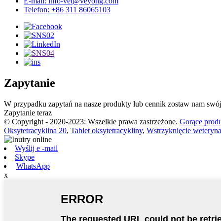
E-mail: info-vet@veyong.com
Telefon: +86 311 86065103
Zapytanie
W przypadku zapytań na nasze produkty lub cennik zostaw nam swój 
Zapytanie teraz
© Copyright - 2020-2023: Wszelkie prawa zastrzeżone.
Gorące prod
Oksytetracyklina 20
,
Tablet oksytetracykliny
,
Wstrzyknięcie weteryna
Wyślij e -mail
Skype
WhatsApp
x