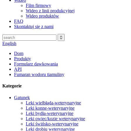
Wideo
Film firmowy
Wideo z linii produkcyjnej
Wideo produktów
FAQ
Skontaktuj się z nami
English
Dom
Produkty
Formularz dawkowania
API
Fumaran wodoru tiamuliny
Kategorie
Gatunek
Leki wielbłąda-weterynaryjne
Leki konne-weterynaryjne
Leki bydła-weterynaryjne
Leki owiec/kozie weterynaryjne
Leki świńsko-weterynaryjne
Leki drobiu weterynaryjne