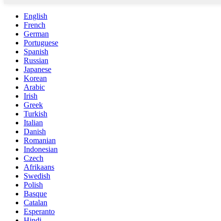
English
French
German
Portuguese
Spanish
Russian
Japanese
Korean
Arabic
Irish
Greek
Turkish
Italian
Danish
Romanian
Indonesian
Czech
Afrikaans
Swedish
Polish
Basque
Catalan
Esperanto
Hindi