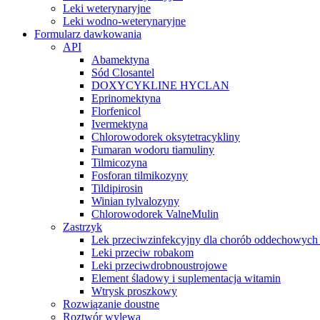
Leki weterynaryjne
Leki wodno-weterynaryjne
Formularz dawkowania
API
Abamektyna
Sód Closantel
DOXYCYKLINE HYCLAN
Eprinomektyna
Florfenicol
Ivermektyna
Chlorowodorek oksytetracykliny
Fumaran wodoru tiamuliny
Tilmicozyna
Fosforan tilmikozyny
Tildipirosin
Winian tylvalozyny
Chlorowodorek ValneMulin
Zastrzyk
Lek przeciwzinfekcyjny dla chorób oddechowych
Leki przeciw robakom
Leki przeciwdrobnoustrojowe
Element śladowy i suplementacja witamin
Wtrysk proszkowy
Rozwiązanie doustne
Roztwór wylewa