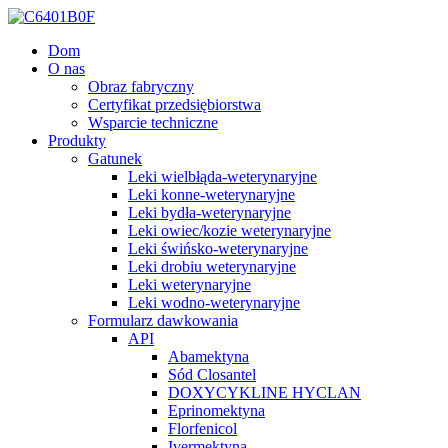
Dom
O nas
Obraz fabryczny
Certyfikat przedsiębiorstwa
Wsparcie techniczne
Produkty
Gatunek
Leki wielbłąda-weterynaryjne
Leki konne-weterynaryjne
Leki bydła-weterynaryjne
Leki owiec/kozie weterynaryjne
Leki świńsko-weterynaryjne
Leki drobiu weterynaryjne
Leki weterynaryjne
Leki wodno-weterynaryjne
Formularz dawkowania
API
Abamektyna
Sód Closantel
DOXYCYKLINE HYCLAN
Eprinomektyna
Florfenicol
Ivermektyna