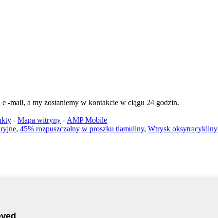
e -mail, a my zostaniemy w kontakcie w ciągu 24 godzin.
ukty
-
Mapa witryny
-
AMP Mobile
ryjne
,
45% rozpuszczalny w proszku tiamuliny
,
Wtrysk oksytracykliny