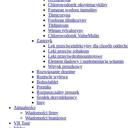
Chlorowodorek oksytetracykliny
Fumaran wodoru tiamuliny
Tilmicozyna
Fosforan tilmikozyny
Tildipirosin
Winian tylvalozyny
Chlorowodorek ValneMulin
Zastrzyk
Lek przeciwzinfekcyjny dla chorób oddec
Leki przeciw robakom
Leki przeciwdrobnoustrojowe
Element śladowy i suplementacja witamin
Wtrysk proszkowy
Rozwiązanie doustne
Roztwór wylewa
Bolus/tablet
Premiks
Rozpuszczalny proszek
Środek dezynfekujący
Inny
Aktualności
Wiadomości firmy
Wiadomości branżowe
VR Tour