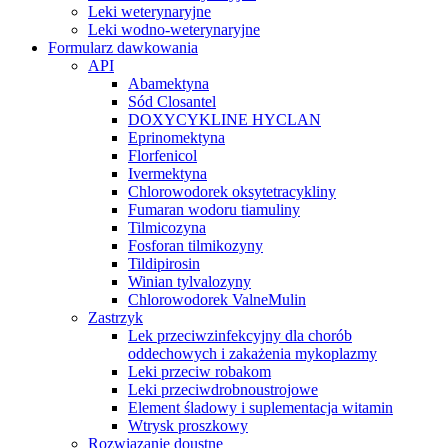
Leki weterynaryjne
Leki wodno-weterynaryjne
Formularz dawkowania
API
Abamektyna
Sód Closantel
DOXYCYKLINE HYCLAN
Eprinomektyna
Florfenicol
Ivermektyna
Chlorowodorek oksytetracykliny
Fumaran wodoru tiamuliny
Tilmicozyna
Fosforan tilmikozyny
Tildipirosin
Winian tylvalozyny
Chlorowodorek ValneMulin
Zastrzyk
Lek przeciwzinfekcyjny dla chorób
oddechowych i zakażenia mykoplazmy
Leki przeciw robakom
Leki przeciwdrobnoustrojowe
Element śladowy i suplementacja witamin
Wtrysk proszkowy
Rozwiązanie doustne