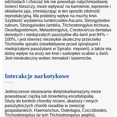
odchodach i chociaż lek nie powoduje natychmiastowej
śmierci kleszczy, może wpływać na karmienie, topnienie i
składanie jaja, zmniejszając w ten sposób zdolność
reprodukcyjną. Ma podobny wpływ na muchy krwi.
Szybkość wydalenia lumbricoides Ascaris, Strongyloides
rubrum, Strongyloides lamblia, Trichostrongylus trichiura,
Oesofagostomum, Metastrongylus, Crestocercus dentatus
dorosłych i niedojrzałych pasożytów dla świń jest 94% ~
100%, i jest również niezwykle skuteczny przeciwko
Trichinelle spiralis (nieefektywne przed spiralisami i
niedojrzałymi pasożytami w Spiralis. mięsień), a także ma
dobry wpływ na wszy we krwi i sarkoptes scabiei u świń.
Jest nieskuteczny wobec trematod i tasiemców.
Interakcje narkotykowe
Jednoczesne stosowanie dietylokarbamazyny może
powodować ciężką lub śmiertelną encefalopatię.
Służy do kontroli choroby nicieni, akariozy i innych
pasożytniczych chorób owadów w zwierząt
gospodarskich. Haemonchus, Ostertagia, Coccidioides,
Trichostrongylus (w tym Trichostrongylus aegilis),