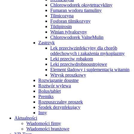
Chlorowodorek oksytetracykliny
Fumaran wodoru tiamuliny
Tilmicozyna
Fosforan tilmikozyny
Tildipirosin
Winian tylvalozyny
Chlorowodorek ValneMulin
Zastrzyk
Lek przeciwzinfekcyjny dla chorób
oddechowych i zakażenia mykoplazmy
Leki przeciw robakom
Leki przeciwdrobnoustrojowe
Element śladowy i suplementacja witamin
Wtrysk proszkowy
Rozwiązanie doustne
Roztwór wylewa
Bolus/tablet
Premiks
Rozpuszczalny proszek
Środek dezynfekujący
Inny
Aktualności
Wiadomości firmy
Wiadomości branżowe