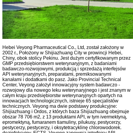
Hebei Veyong Pharmaceutical Co., Ltd, został założony w
2002 r., Położony w Shijiazhuang City w prowincji Hebei,
Chiny, obok stolicy Pekinu. Jest dużym certyfikowanym przez
GMP przedsiębiorstwem weterynaryjnym, z badaniami
badawczo-rozwojowymi, produkcją i sprzedażą interfejsów
API weterynaryjnych, preparatami, premiksowanymi
kanałami i dodatkami do pasz. Jako Provincial Technical
Center, Veyong założył innowacyjny system badawczo -
rozwojowy dla nowego leku weterynaryjnego i jest znanym w
całym kraju przedsiębiorstw weterynaryjnych opartych na
innowacjach technologicznych, istnieje 65 specjalistów
technicznych. Veyong ma dwie podstawy produkcyjne:
Shijiazhuang i Ordos, z których baza Shijiazhuang obejmuje
obszar 78 706 m2, z 13 produktami API, w tym ivermektyną,
epromektyną, fumaranem tiamuliny, pilukusy, pestycerzy,
pestycerzy, pestycerzy, i oksytetracyklinę chlorowodorek.
dezinfekcyjny, ECTS. Veyong zapewnia interfejsy API,