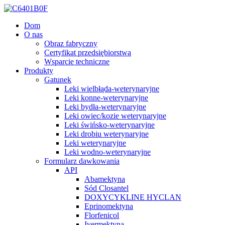
Dom
O nas
Obraz fabryczny
Certyfikat przedsiębiorstwa
Wsparcie techniczne
Produkty
Gatunek
Leki wielbłąda-weterynaryjne
Leki konne-weterynaryjne
Leki bydła-weterynaryjne
Leki owiec/kozie weterynaryjne
Leki świńsko-weterynaryjne
Leki drobiu weterynaryjne
Leki weterynaryjne
Leki wodno-weterynaryjne
Formularz dawkowania
API
Abamektyna
Sód Closantel
DOXYCYKLINE HYCLAN
Eprinomektyna
Florfenicol
Ivermektyna