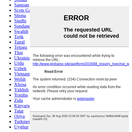
Samoan
Scots Gaelic
Shona
Sindhi
Sundanese
Swahili
Tajik
Tamil
Telugu
Thai
Ukrainian
Urdu
Uzbek
Vietnamese
Welsh
Xhosa
Yiddish
Yoruba
Zulu
Kinyarwanda
Tatar
Oriya
Turkmen
Uyghur