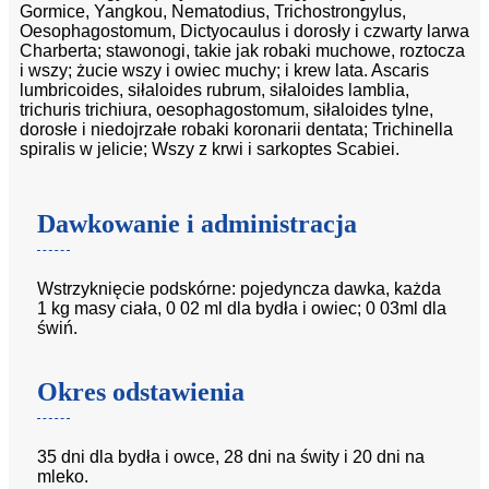
Gormice, Yangkou, Nematodius, Trichostrongylus,
Oesophagostomum, Dictyocaulus i dorosły i czwarty larwa
Charberta; stawonogi, takie jak robaki muchowe, roztocza
i wszy; żucie wszy i owiec muchy; i krew lata. Ascaris
lumbricoides, siłaloides rubrum, siłaloides lamblia,
trichuris trichiura, oesophagostomum, siłaloides tylne,
dorosłe i niedojrzałe robaki koronarii dentata; Trichinella
spiralis w jelicie; Wszy z krwi i sarkoptes Scabiei.
Dawkowanie i administracja
Wstrzyknięcie podskórne: pojedyncza dawka, każda
1 kg masy ciała, 0 02 ml dla bydła i owiec; 0 03ml dla
świń.
Okres odstawienia
35 dni dla bydła i owce, 28 dni na świty i 20 dni na
mleko.