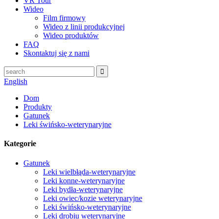
VR Tour
Wideo
Film firmowy
Wideo z linii produkcyjnej
Wideo produktów
FAQ
Skontaktuj się z nami
English
Dom
Produkty
Gatunek
Leki świńsko-weterynaryjne
Kategorie
Gatunek
Leki wielbłąda-weterynaryjne
Leki konne-weterynaryjne
Leki bydła-weterynaryjne
Leki owiec/kozie weterynaryjne
Leki świńsko-weterynaryjne
Leki drobiu weterynaryjne