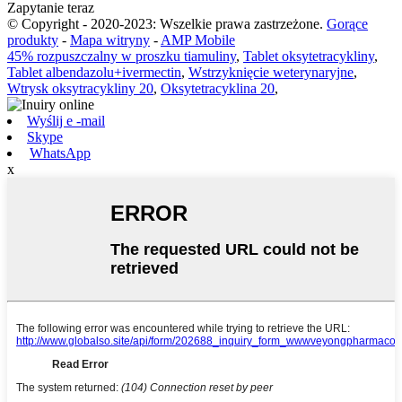
Zapytanie teraz
© Copyright - 2020-2023: Wszelkie prawa zastrzeżone.
Gorące
produkty
-
Mapa witryny
-
AMP Mobile
45% rozpuszczalny w proszku tiamuliny
,
Tablet oksytetracykliny
,
Tablet albendazolu+ivermectin
,
Wstrzyknięcie weterynaryjne
,
Wtrysk oksytracykliny 20
,
Oksytetracyklina 20
,
Wyślij e -mail
Skype
WhatsApp
x