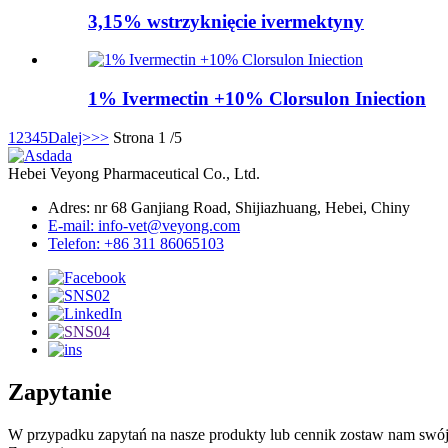
3,15% wstrzyknięcie ivermektyny
1% Ivermectin +10% Clorsulon Iniection
1
2
3
4
5
Dalej>
>>
Strona 1 /5
Hebei Veyong Pharmaceutical Co., Ltd.
Adres: nr 68 Ganjiang Road, Shijiazhuang, Hebei, Chiny
E-mail: info-vet@veyong.com
Telefon: +86 311 86065103
Zapytanie
W przypadku zapytań na nasze produkty lub cennik zostaw nam swój 