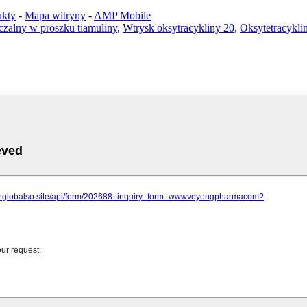
ukty
-
Mapa witryny
-
AMP Mobile
zalny w proszku tiamuliny
,
Wtrysk oksytracykliny 20
,
Oksytetracykli