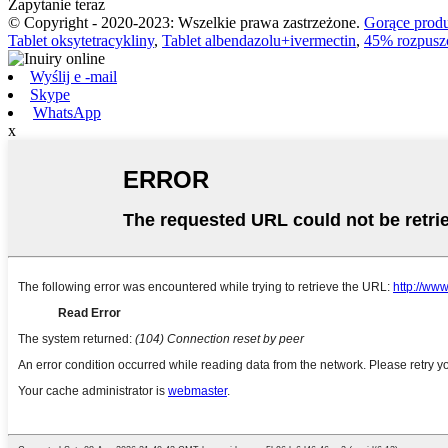
Zapytanie teraz
© Copyright - 2020-2023: Wszelkie prawa zastrzeżone.
Gorące prod
Tablet oksytetracykliny
,
Tablet albendazolu+ivermectin
,
45% rozpuszc
Wyślij e -mail
Skype
WhatsApp
x