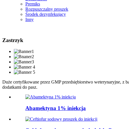
Premiks
Rozpuszczalny proszek
Środek dezynfekujący
Inny
Zastrzyk
Duże certyfikowane przez GMP przedsiębiorstwo weterynaryjne, z b
dodatkami do pasz.
Abamektyna 1% iniekcja