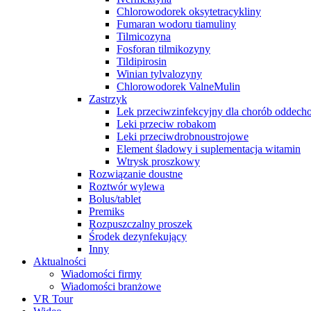
Chlorowodorek oksytetracykliny
Fumaran wodoru tiamuliny
Tilmicozyna
Fosforan tilmikozyny
Tildipirosin
Winian tylvalozyny
Chlorowodorek ValneMulin
Zastrzyk
Lek przeciwzinfekcyjny dla chorób oddec
Leki przeciw robakom
Leki przeciwdrobnoustrojowe
Element śladowy i suplementacja witamin
Wtrysk proszkowy
Rozwiązanie doustne
Roztwór wylewa
Bolus/tablet
Premiks
Rozpuszczalny proszek
Środek dezynfekujący
Inny
Aktualności
Wiadomości firmy
Wiadomości branżowe
VR Tour