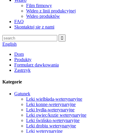
Wideo
Film firmowy
Wideo z linii produkcyjnej
Wideo produktów
FAQ
Skontaktuj się z nami
English
Dom
Produkty
Formularz dawkowania
Zastrzyk
Kategorie
Gatunek
Leki wielbłąda-weterynaryjne
Leki konne-weterynaryjne
Leki bydła-weterynaryjne
Leki owiec/kozie weterynaryjne
Leki świńsko-weterynaryjne
Leki drobiu weterynaryjne
Leki weterynaryjne