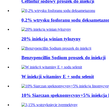
Ceftiofur sodowy proszek do iniekcji
0,2% wtrysku fosforanu sodu deksametazo
20% iniekcja winian tylozyny
Benzypencillin Sodium proszek do iniekcji
W iniekcji witaminy E + sodu selenit
10% Siarczan speknomycyny+5% iniekcja