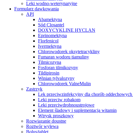
Leki wodno-weterynaryjne
Formularz dawkowania
API
Abamektyna
Sód Closantel
DOXYCYKLINE HYCLAN
Eprinomektyna
Florfenicol
Ivermektyna
Chlorowodorek oksytetracykliny
Fumaran wodoru tiamuliny
Tilmicozyna
Fosforan tilmikozyny
Tildipirosin
Winian tylvalozyny
Chlorowodorek ValneMulin
Zastrzyk
Lek przeciwzinfekcyjny dla chorób oddechowych
Leki przeciw robakom
Leki przeciwdrobnoustrojowe
Element śladowy i suplementacja witamin
Wtrysk proszkowy
Rozwiązanie doustne
Roztwór wylewa
Bolus/tablet