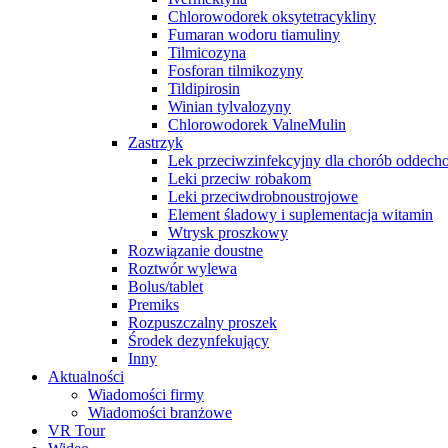
Chlorowodorek oksytetracykliny
Fumaran wodoru tiamuliny
Tilmicozyna
Fosforan tilmikozyny
Tildipirosin
Winian tylvalozyny
Chlorowodorek ValneMulin
Zastrzyk
Lek przeciwzinfekcyjny dla chorób oddec
Leki przeciw robakom
Leki przeciwdrobnoustrojowe
Element śladowy i suplementacja witamin
Wtrysk proszkowy
Rozwiązanie doustne
Roztwór wylewa
Bolus/tablet
Premiks
Rozpuszczalny proszek
Środek dezynfekujący
Inny
Aktualności
Wiadomości firmy
Wiadomości branżowe
VR Tour