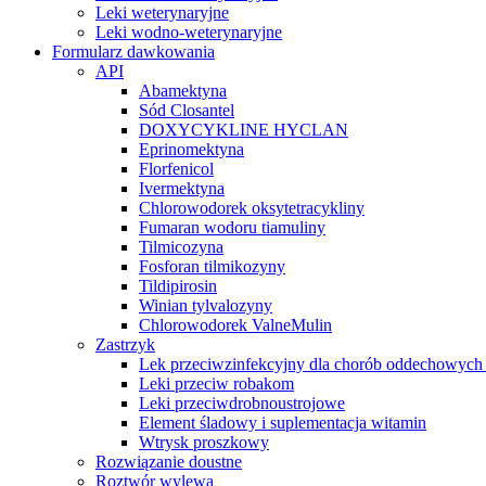
Leki weterynaryjne
Leki wodno-weterynaryjne
Formularz dawkowania
API
Abamektyna
Sód Closantel
DOXYCYKLINE HYCLAN
Eprinomektyna
Florfenicol
Ivermektyna
Chlorowodorek oksytetracykliny
Fumaran wodoru tiamuliny
Tilmicozyna
Fosforan tilmikozyny
Tildipirosin
Winian tylvalozyny
Chlorowodorek ValneMulin
Zastrzyk
Lek przeciwzinfekcyjny dla chorób oddechowych
Leki przeciw robakom
Leki przeciwdrobnoustrojowe
Element śladowy i suplementacja witamin
Wtrysk proszkowy
Rozwiązanie doustne
Roztwór wylewa