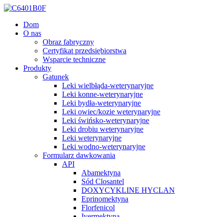
Dom
O nas
Obraz fabryczny
Certyfikat przedsiębiorstwa
Wsparcie techniczne
Produkty
Gatunek
Leki wielbłąda-weterynaryjne
Leki konne-weterynaryjne
Leki bydła-weterynaryjne
Leki owiec/kozie weterynaryjne
Leki świńsko-weterynaryjne
Leki drobiu weterynaryjne
Leki weterynaryjne
Leki wodno-weterynaryjne
Formularz dawkowania
API
Abamektyna
Sód Closantel
DOXYCYKLINE HYCLAN
Eprinomektyna
Florfenicol
Ivermektyna