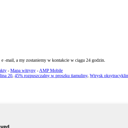
e -mail, a my zostaniemy w kontakcie w ciągu 24 godzin.
ukty
-
Mapa witryny
-
AMP Mobile
lina 20
,
45% rozpuszczalny w proszku tiamuliny
,
Wtrysk oksytracykli