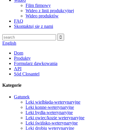
Wideo
Film firmowy
Wideo z linii produkcyjnej
Wideo produktów
FAQ
Skontaktuj się z nami
English
Dom
Produkty
Formularz dawkowania
API
Sód Closantel
Kategorie
Gatunek
Leki wielbłąda-weterynaryjne
Leki konne-weterynaryjne
Leki bydła-weterynaryjne
Leki owiec/kozie weterynaryjne
Leki świńsko-weterynaryjne
Leki drobiu weterynaryjne