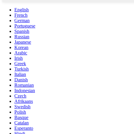
English
French
German
Portuguese
Spanish
Russian
Japanese
Korean
Arabic
Irish
Greek
Turkish
Italian
Danish
Romanian
Indonesian
Czech
Afrikaans
Swedish
Polish
Basque
Catalan
Esperanto
Hindi